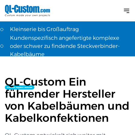
QL-Custom verpflichtet sich, OEM & ODM
Kabelbäume herzustellen
Kleinserie bis Großauftrag
Kundenspezifisch angefertigte komplexe
oder schwer zu findende Steckverbinder-
Kabelbäume
Schnelle erste Artikelbeispiele
Konkurrenzfähiger Preis
QL-Custom Ein
Schnelles Angebot einholen
führender Hersteller
von Kabelbäumen und
Kabelkonfektionen