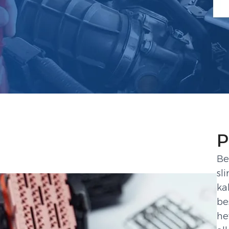
P
Be
sl
ka
be
he