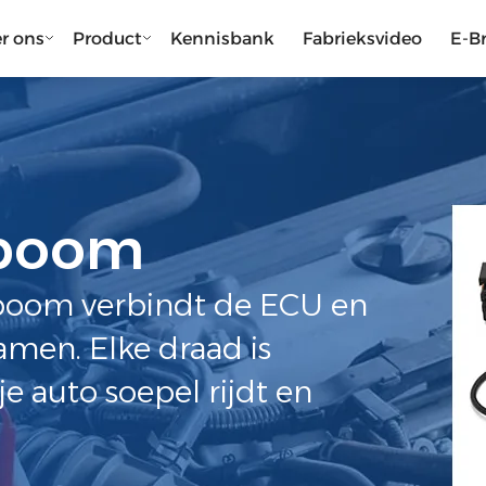
r ons
Product
Kennisbank
Fabrieksvideo
E-B
lboom
boom verbindt de ECU en
amen. Elke draad is
 auto soepel rijdt en