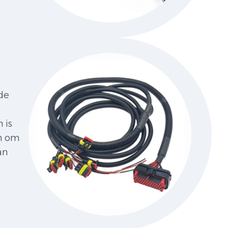
de
 is
én om
an