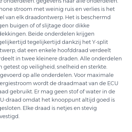
le onderdelen. gegevens naar alle onderdelen.
hone stroom met weinig ruis en verlies is het
el van elk draadontwerp. Het is beschermd
gen buigen of of slijtage door dikke
dekkingen. Beide onderdelen krijgen
elijkertijd tegelijkertijd dankzij het Y-split
twerp, dat een enkele hoofddraad verdeelt
rdeelt in twee kleinere draden. Alle onderdelen
jn getest op veiligheid, snelheid en sterkte.
tgevoerd op alle onderdelen. Voor maximale
ergiestroom wordt de draadmaat van de ECU
aad gebruikt. Er mag geen stof of water in de
U-draad omdat het knooppunt altijd goed is
gesloten. Elke draad is netjes en stevig
vestigd.