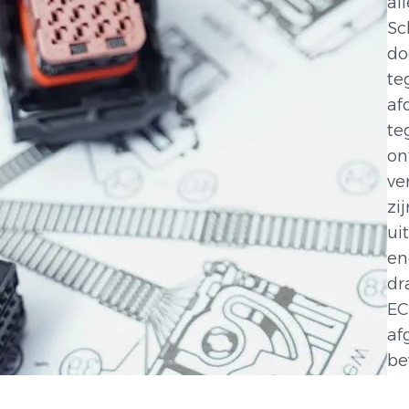
al
Sc
do
te
af
teg
on
ve
zi
ui
en
dr
EC
af
be