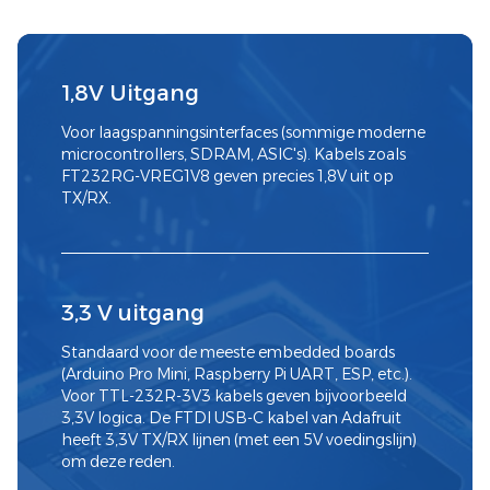
1,8V Uitgang
Voor laagspanningsinterfaces (sommige moderne
microcontrollers, SDRAM, ASIC's). Kabels zoals
FT232RG-VREG1V8 geven precies 1,8V uit op
TX/RX.
3,3 V uitgang
Standaard voor de meeste embedded boards
(Arduino Pro Mini, Raspberry Pi UART, ESP, etc.).
Voor TTL-232R-3V3 kabels geven bijvoorbeeld
3,3V logica. De FTDI USB-C kabel van Adafruit
heeft 3,3V TX/RX lijnen (met een 5V voedingslijn)
om deze reden.