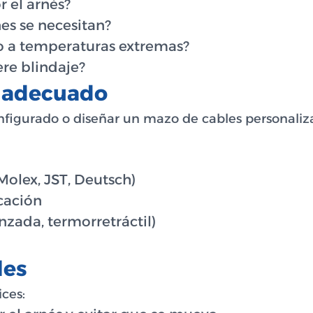
r el arnés?
es se necesitan?
e o a temperaturas extremas?
ere blindaje?
s adecuado
figurado o diseñar un mazo de cables personaliza
Molex, JST, Deutsch)
icación
nzada, termorretráctil)
les
ices: