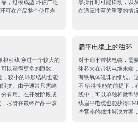
靠，过模成型 环被广泛
暴操作时可能松动，以及
环可在产品整个使用寿
在适应性至关重要的情
扁平电缆上的磁环
单根引线 穿过一个较大的
对于扁平带状电缆，需要
，可以获得更多的匝数。
体芯夹在带状电缆末端，
此，较小的环形结构也能
有铁氧体磁珠的细线。这
的阻抗。由于通常只需绕
不 牺牲性能的前提下，
十分有用。在开发阶段或
线中，可以单独将微型铁
波，尽管在最终产品中该
线扁平电缆也能获得EM
些紧凑的磁性解决方案，