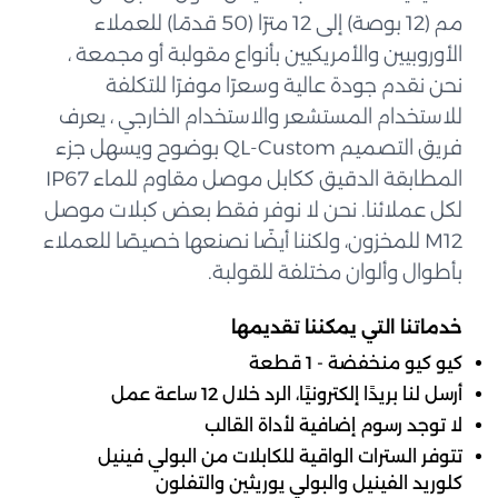
مم (12 بوصة) إلى 12 مترًا (50 قدمًا) للعملاء
الأوروبيين والأمريكيين بأنواع مقولبة أو مجمعة ،
نحن نقدم جودة عالية وسعرًا موفرًا للتكلفة
للاستخدام المستشعر والاستخدام الخارجي ، يعرف
فريق التصميم QL-Custom بوضوح ويسهل جزء
المطابقة الدقيق ككابل موصل مقاوم للماء IP67
لكل عملائنا. نحن لا نوفر فقط بعض كبلات موصل
M12 للمخزون، ولكننا أيضًا نصنعها خصيصًا للعملاء
بأطوال وألوان مختلفة للقولبة.
خدماتنا التي يمكننا تقديمها
كيو كيو منخفضة - 1 قطعة
أرسل لنا بريدًا إلكترونيًا، الرد خلال 12 ساعة عمل
لا توجد رسوم إضافية لأداة القالب
تتوفر السترات الواقية للكابلات من البولي فينيل
كلوريد الفينيل والبولي يوريثين والتفلون