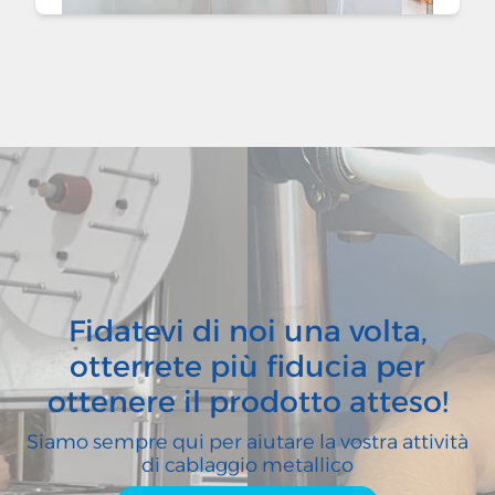
Fidatevi di noi una volta,
otterrete più fiducia per
ottenere il prodotto atteso!
Siamo sempre qui per aiutare la vostra attività
di cablaggio metallico