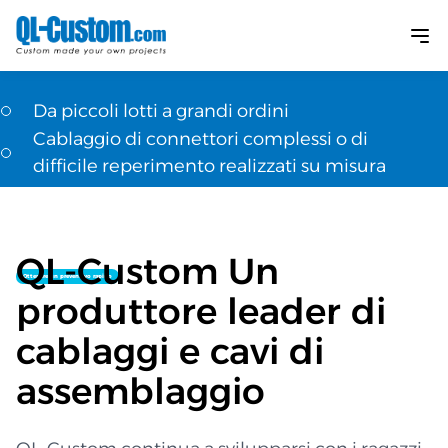
QL-Custom si è impegnato a realizzare cablaggi
OEM & ODM
Da piccoli lotti a grandi ordini
Cablaggio di connettori complessi o di
difficile reperimento realizzati su misura
Esempi rapidi di primi articoli
Prezzo competitivo
QL-Custom Un
Ottenere un preventivo rapido
produttore leader di
cablaggi e cavi di
assemblaggio