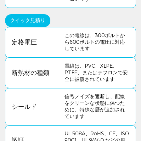
クイック見積り
この電線は、300ボルトか
定格電圧
ら600ボルトの電圧に対応
しています
電線は、PVC、XLPE、
断熱材の種類
PTFE、またはテフロンで安
全に被覆されています
信号ノイズを遮断し、配線
をクリーンな状態に保つた
シールド
めに、特殊な層が追加され
ています
UL 508A、RoHS、CE、ISO
認証
9001、UL 94V-0 などの規