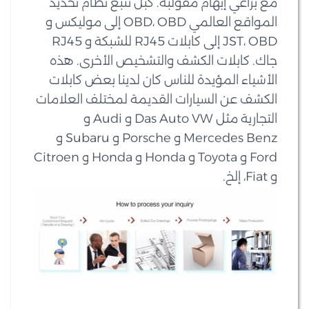
مع براغي إبهام مقولبة. كبل تتبع نظام تحديد
المواقع العالمي OBD، OBD إلى موليكس و
JST، OBD إلى كابلات RJ45 للشبكة و RJ45
جاك. كابلات الكشف والتشخيص الأخرى. هذه
الأشياء المؤيدة للناس كان لدينا بعض كابلات
الكشف عن السيارات القديمة لمختلف العلامات
التجارية مثل Das Auto VW و Audi و
Mercedes Benz و Porsche و Subaru و
Ford و Toyota و Honda و Honda و Citroen
و Fiat، إلخ.