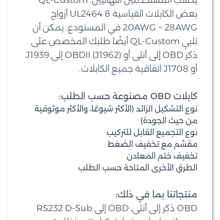
يكسب المستخدمين النهائيين. QL-Custom
بعض الكابلات القياسية UL2464 8 أزواج
20AWG ~ 28AWG في المستودع. يمكن أن
تلبي QL-Custom أيضًا طلبك المخصص على
ذكر OBD إلى أنثى أو OBDII (J1962) إلى J1939
أو J1708 اتفاقية جميع الكابلات.
كابلات OBD مصنوعة حسب الطلب:
نوع التشكيل الزائد (الأكثر شيوعًا، والأكثر موثوقية
من حيث الجودة)
نوع التجميع القابل للتركيب
مقسِّم مع تخفيف الضغط
تخفيف ختم المعادن
الطرق الأخرى المتاحة حسب الطلب
منتجاتنا بما في ذلك:
OBD ذكر إلى أنثى، OBD إلى RS232 D-Sub