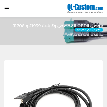
موصل OBDII المخصص وكابلات J1939 و J1708
احصل على عرض أسعار سريع
بناء القوالب الذاتية منذ عام 2013