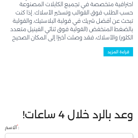
احترافية متخصصة في تجميع الكابلات المصنوعة
حسب الطلب فوق القوالب وتسخير الأسلاك. إذا كنت
تبحث عن أفضل شريك في قولبة البلاستيك، والقولبة
بالضغط المنخفض (القولبة فوق ثنائي الفينيل متعدد
الكلور) والأسلاك، فقد وصلت أخيرًا إلى المكان الصحيح
حيث سيخدمك فريق عمل ذو خبرة وكفاءة عالية - رواد
قراءة المزيد
في هذه الصناعة. نحن نصنع قطعًا عالية الجودة
تُستخدم في مجموعة واسعة من...
وعد بالرد خلال 4 ساعات!
*
:
الاسم