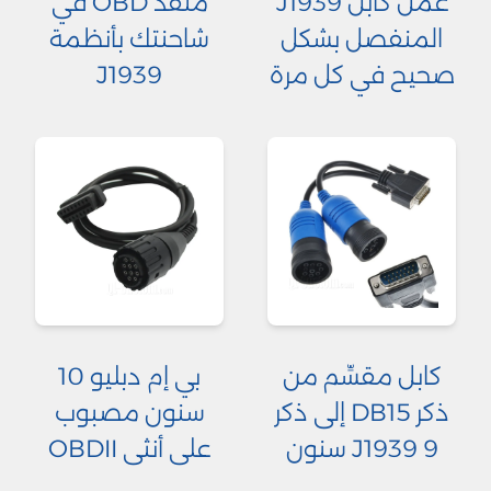
عمل كابل J1939
منفذ OBD في
المنفصل بشكل
شاحنتك بأنظمة
صحيح في كل مرة
J1939
كابل مقسِّم من
بي إم دبليو 10
ذكر DB15 إلى ذكر
سنون مصبوب
J1939 9 سنون
على أنثى OBDII