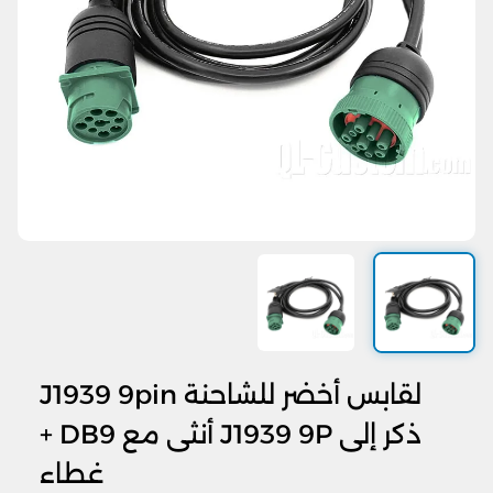
لقابس أخضر للشاحنة J1939 9pin
ذكر إلى J1939 9P أنثى مع DB9 +
غطاء