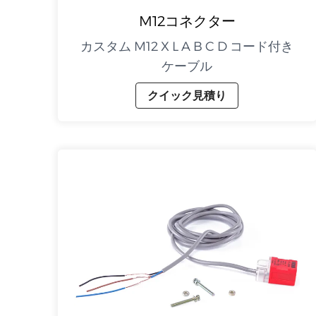
M12コネクター
カスタム M12 X L A B C D コード付き
ケーブル
クイック見積り