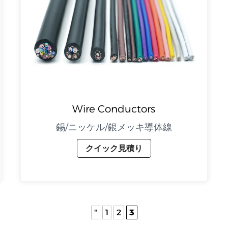
Wire Conductors
錫/ニッケル/銀メッキ導体線
クイック見積り
"
1
2
3