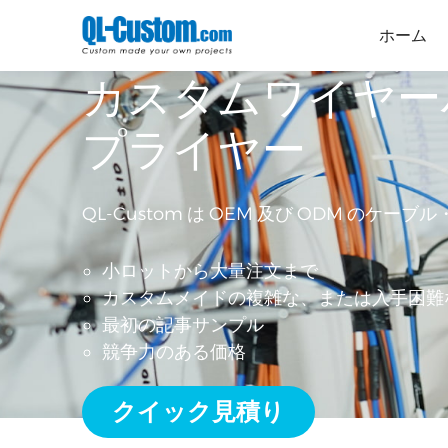
ホーム
カスタムワイヤー
プライヤー
QL-Custom は OEM 及び ODM のケ
小ロットから大量注文まで
カスタムメイドの複雑な、または入手困難
最初の記事サンプル
競争力のある価格
クイック見積り