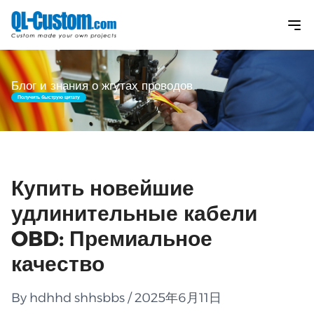
Блог и знания о жгутах проводов
Получить быструю цитату
Купить новейшие
удлинительные кабели
OBD: Премиальное
качество
By hdhhd shhsbbs / 2025年6月11日