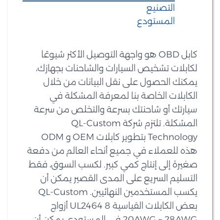
التصنيع
المستودع
كابل OBD هو واجهة التوصيل الأكثر شيوعًا
لكابلات تشخيص السيارات والشاحنات بجهازك،
يمكنك الحصول على نقل البيانات من خلال
الكابلات الخاصة بنا لمعرفة المشكلة في
سيارتك أو شاحنتك بسرعة والتخلص من سرعة
المشكلة. تلتزم شركة QL-Custom
Technology بتطوير كابلات OEM و ODM
هذه للعملاء في جميع أنحاء العالم من دفعة
صغيرة إلى إنتاج كمي كبير. لكسب السوق، فقط
التسليم السريع على المدى القصير يمكن أن
يكسب المستخدمين النهائيين. QL-Custom
بعض الكابلات القياسية UL2464 8 أزواج
20AWG ~ 28AWG في المستودع. يمكن أن