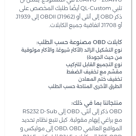
تلبي QL-Custom أيضًا طلبك المخصص على
ذكر OBD إلى أنثى أو OBDII (J1962) إلى J1939
أو J1708 اتفاقية جميع الكابلات.
كابلات OBD مصنوعة حسب الطلب:
نوع التشكيل الزائد (الأكثر شيوعًا، والأكثر موثوقية
من حيث الجودة)
نوع التجميع القابل للتركيب
مقسِّم مع تخفيف الضغط
تخفيف ختم المعادن
الطرق الأخرى المتاحة حسب الطلب
منتجاتنا بما في ذلك:
OBD ذكر إلى أنثى، OBD إلى RS232 D-Sub
مع براغي إبهام مقولبة. كبل تتبع نظام تحديد
المواقع العالمي OBD، OBD إلى موليكس و