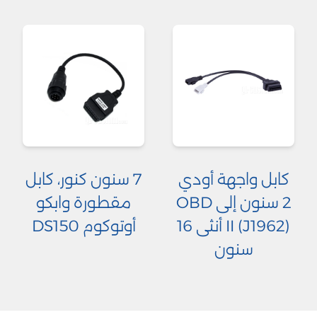
كابل واجهة أودي
7 سنون كنور، كابل
2 سنون إلى OBD
مقطورة وابكو
II (J1962) أنثى 16
أوتوكوم DS150
سنون