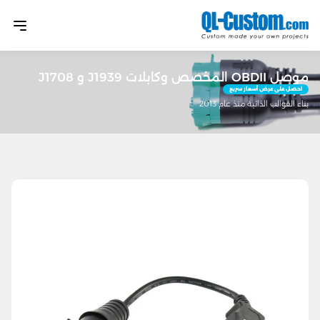
موصل OBDII المخصص وكابلات J1939 و J1708
احصل على عرض أسعار سريع
بناء القوالب الذاتية منذ عام 2013