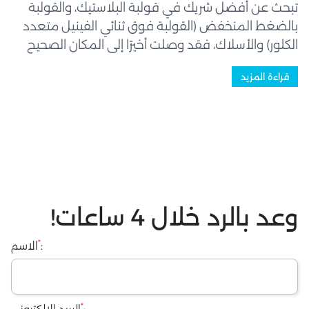
تبحث عن أفضل شريك في قولبة البلاستيك، والقولبة
بالضغط المنخفض (القولبة فوق ثنائي الفينيل متعدد
الكلور) والأسلاك، فقد وصلت أخيرًا إلى المكان الصحيح
حيث سيخدمك فريق عمل ذو خبرة وكفاءة عالية - رواد
قراءة المزيد
في هذه الصناعة. نحن نصنع قطعًا عالية الجودة
تُستخدم في مجموعة واسعة من...
وعد بالرد خلال 4 ساعات!
*
:
الاسم
*