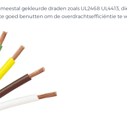
, meestal gekleurde draden zoals UL2468 UL4413, d
te goed benutten om de overdrachtsefficiëntie te ver