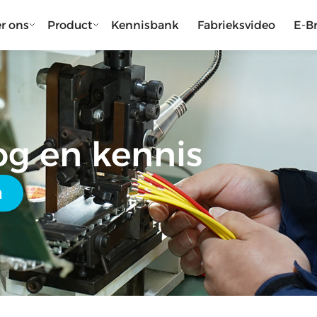
r ons
Product
Kennisbank
Fabrieksvideo
E-B
g en kennis
n