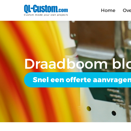
Home
Ove
Draadboom blo
Snel een offerte aanvrage