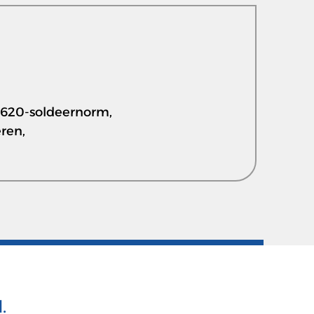
C620-soldeernorm,
eren,
.