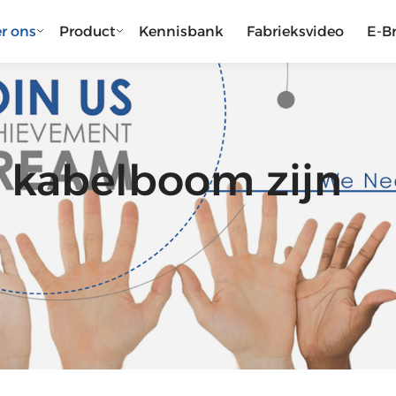
r ons
Product
Kennisbank
Fabrieksvideo
E-B
n kabelboom zijn