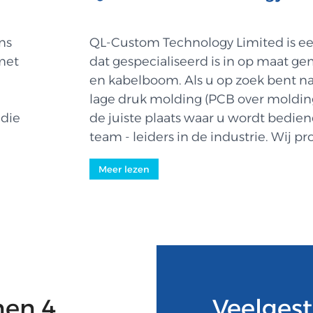
ns
QL-Custom Technology Limited is ee
met
dat gespecialiseerd is in op maat 
en kabelboom. Als u op zoek bent naa
lage druk molding (PCB over molding
 die
de juiste plaats waar u wordt bedie
team - leiders in de industrie. Wij 
die worden gebruikt in een breed...
Meer lezen
nen 4
Veelgest