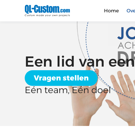
Home
Ove
Een lid van ee
Vragen stellen
Eén team, Eén doel