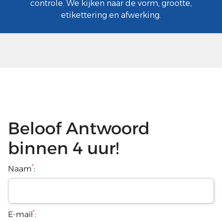
controle. We kijken naar de vorm, grootte,
etikettering en afwerking.
Beloof Antwoord
binnen 4 uur!
*
Naam
:
*
E-mail
: