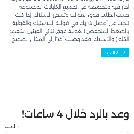
احترافية متخصصة في تجميع الكابلات المصنوعة
حسب الطلب فوق القوالب وتسخير الأسلاك. إذا كنت
تبحث عن أفضل شريك في قولبة البلاستيك، والقولبة
بالضغط المنخفض (القولبة فوق ثنائي الفينيل متعدد
الكلور) والأسلاك، فقد وصلت أخيرًا إلى المكان الصحيح
حيث سيخدمك فريق عمل ذو خبرة وكفاءة عالية - رواد
قراءة المزيد
في هذه الصناعة. نحن نصنع قطعًا عالية الجودة
تُستخدم في مجموعة واسعة من...
وعد بالرد خلال 4 ساعات!
*
:
الاسم