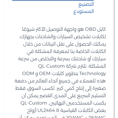
التصنيع
المستودع
كابل OBD هو واجهة التوصيل الأكثر شيوعًا
لكابلات تشخيص السيارات والشاحنات بجهازك،
يمكنك الحصول على نقل البيانات من خلال
الكابلات الخاصة بنا لمعرفة المشكلة في
سيارتك أو شاحنتك بسرعة والتخلص من سرعة
المشكلة. تلتزم شركة QL-Custom
Technology بتطوير كابلات OEM و ODM
هذه للعملاء في جميع أنحاء العالم من دفعة
صغيرة إلى إنتاج كمي كبير. لكسب السوق، فقط
التسليم السريع على المدى القصير يمكن أن
يكسب المستخدمين النهائيين. QL-Custom
بعض الكابلات القياسية UL2464 8 أزواج
20AWG ~ 28AWG في المستودع. يمكن أن