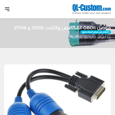
موصل OBDII المخصص وكابلات J1939 و J1708
احصل على عرض أسعار سريع
بناء القوالب الذاتية منذ عام 2013