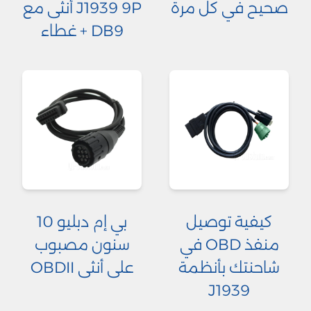
صحيح في كل مرة
J1939 9P أنثى مع
DB9 + غطاء
كيفية توصيل
بي إم دبليو 10
منفذ OBD في
سنون مصبوب
شاحنتك بأنظمة
على أنثى OBDII
J1939