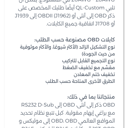
تلبي QL-Custom أيضًا طلبك المخصص على
ذكر OBD إلى أنثى أو OBDII (J1962) إلى J1939
أو J1708 اتفاقية جميع الكابلات.
كابلات OBD مصنوعة حسب الطلب:
نوع التشكيل الزائد (الأكثر شيوعًا، والأكثر موثوقية
من حيث الجودة)
نوع التجميع القابل للتركيب
مقسِّم مع تخفيف الضغط
تخفيف ختم المعادن
الطرق الأخرى المتاحة حسب الطلب
منتجاتنا بما في ذلك:
OBD ذكر إلى أنثى، OBD إلى RS232 D-Sub
مع براغي إبهام مقولبة. كبل تتبع نظام تحديد
المواقع العالمي OBD، OBD إلى موليكس و