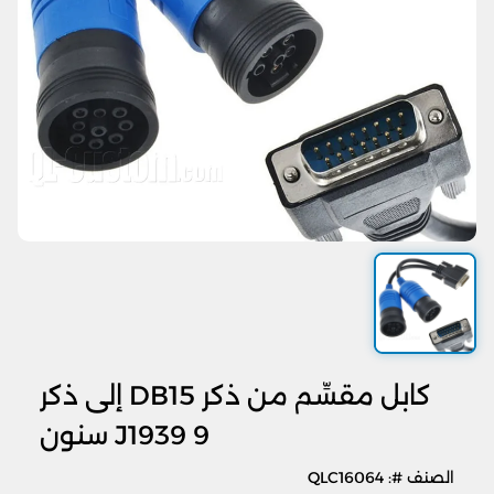
كابل مقسِّم من ذكر DB15 إلى ذكر
J1939 9 سنون
الصنف #: QLC16064