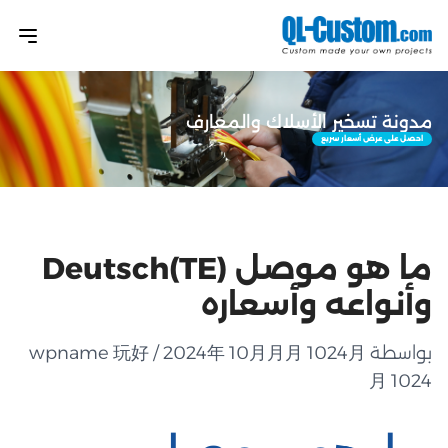
مدونة تسخير الأسلاك والمعارف
احصل على عرض أسعار سريع
ما هو موصل Deutsch(TE)
وأنواعه وأسعاره
بواسطة wpname 玩好 / 2024年 10月月月 1024月
月 1024