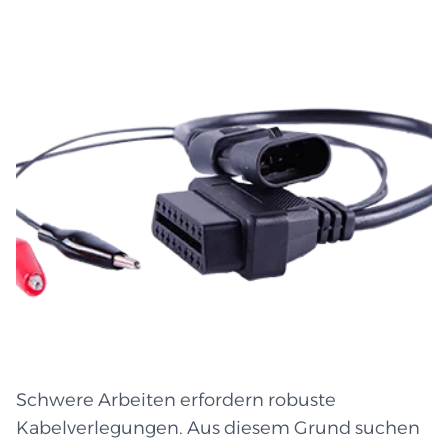
that aren't strong. The vehicle harness wire, on
the other hand, is safe and secure if it is well-
made. The engine compartment, gearbox and
undercarriage are all places where the car
shakes a lot. The wires need to be held tightly
and wrapped gently. A well-designed wire
harness keeps wires from touching, twisting, or
breaking, which keeps the vehicle's electrical
system safe. High-quality automobile wire
harness suppliers use coverings that are soft
but strong, fasteners that are safe, and
pathways for all of the wires that are well-
protected. This makes things last longer, easier
to work with, and fewer mistakes. Technical
Schwere Arbeiten erfordern robuste
teams may also use it to check or fix cables
Kabelverlegungen. Aus diesem Grund suchen
more quickly. Useful Sections of Automotive