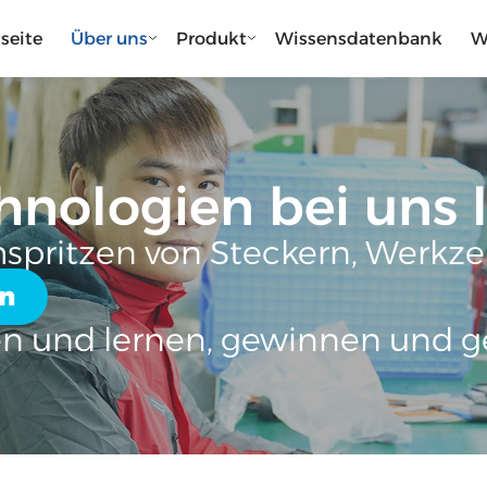
tseite
Über uns
Produkt
Wissensdatenbank
W
nologien bei uns 
mspritzen von Steckern, Werk
en
en und lernen, gewinnen und g