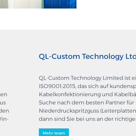
QL-Custom Technology Ltd
QL-Custom Technology Limited ist e
ISO9001:2015, das sich auf kundens
sen
Kabelkonfektionierung und Kabelbäu
aus
Suche nach dem besten Partner für K
den
Niederdruckspritzguss (Leiterplatt
Win-
dann sind Sie bei uns an der richtig
erfahrenen und kompetenten Team b
Mehr lesen
Branche. Wir stellen hochwertige Te