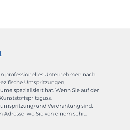
.
in professionelles Unternehmen nach
pezifische Umspritzungen,
me spezialisiert hat. Wenn Sie auf der
unststoffspritzguss,
enumspritzung) und Verdrahtung sind,
en Adresse, wo Sie von einem sehr
edient werden - führend in der
ile her, die in einem breiten Spektrum