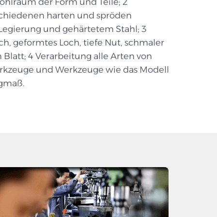
ohlraum der Form und Teile; 2
schiedenen harten und spröden
 Legierung und gehärtetem Stahl; 3
ch, geformtes Loch, tiefe Nut, schmaler
Blatt; 4 Verarbeitung alle Arten von
kzeuge und Werkzeuge wie das Modell
ngmaß.