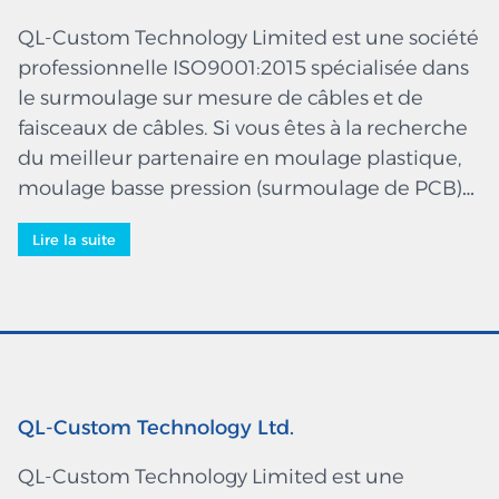
QL-Custom Technology Limited est une société
professionnelle ISO9001:2015 spécialisée dans
le surmoulage sur mesure de câbles et de
faisceaux de câbles. Si vous êtes à la recherche
du meilleur partenaire en moulage plastique,
moulage basse pression (surmoulage de PCB)
et câblage, alors vous avez finalement atteint le
Lire la suite
bon endroit où vous serez servi par une équipe
hautement expérimentée et compétente -
leaders dans l'industrie. Nous fabriquons des
pièces de haute qualité qui sont utilisées dans
une large gamme...
QL-Custom Technology Ltd.
QL-Custom Technology Limited est une