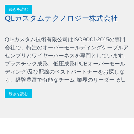
続きを読む
QLカスタムテクノロジー株式会社
QL-カスタム技術有限公司はISO9001:2015の専門
会社で、特注のオーバーモールディングケーブルア
センブリとワイヤーハーネスを専門としています。
プラスチック成形、低圧成形(PCBオーバーモール
ディング)及び配線のベストパートナーをお探しな
ら、経験豊富で有能なチーム-業界のリーダー-がサ
ービスを提供する適切な場所についに来ました。私
続きを読む
たちは、幅広い分野で使用される高品質の部品を製
造しています。