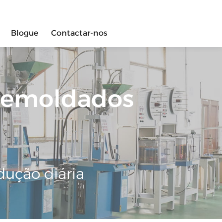
Blogue
Contactar-nos
bremoldados
dução diária