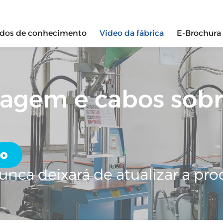
ados de conhecimento
Vídeo da fábrica
E-Brochura
blagem e cabos so
do
unca deixará de atualizar a pro