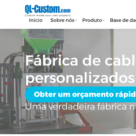
Início
Sobre nós
Produto
Base de d
Fábrica de ca
personalizados
Obter um orçamento rápi
Uma verdadeira fábrica n