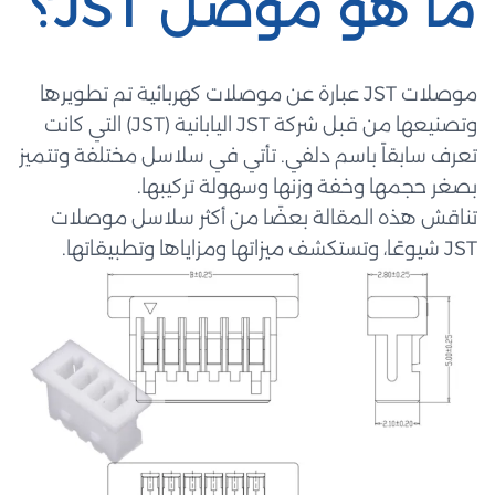
ما هو موصل JST؟
موصلات JST عبارة عن موصلات كهربائية تم تطويرها
وتصنيعها من قبل شركة JST اليابانية (JST) التي كانت
تعرف سابقاً باسم دلفي. تأتي في سلاسل مختلفة وتتميز
بصغر حجمها وخفة وزنها وسهولة تركيبها.
تناقش هذه المقالة بعضًا من أكثر سلاسل موصلات
JST شيوعًا، وتستكشف ميزاتها ومزاياها وتطبيقاتها.