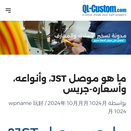
مدونة تسخير الأسلاك والمعارف
احصل على عرض أسعار سريع
ما هو موصل JST، وأنواعه،
وأسعاره-جريس
بواسطة wpname 玩好 / 2024年 10月月月 1024月
月 1024