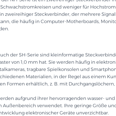
d Schwachstromkreisen und weniger für Hochstrom
ein zweireihiger Steckverbinder, der mehrere Signa
nn, die häufig in Computer-Motherboards, Monit
den.
uch der SH-Serie sind kleinformatige Steckverbinde
ster von 1,0 mm hat. Sie werden häufig in elektron
gitalkameras, tragbare Spielkonsolen und Smartphon
chiedenen Materialien, in der Regel aus einem Kuns
nen Formen erhältlich, z. B. mit Durchgangslöcher
erden aufgrund ihrer hervorragenden wasser- und
en Außenbereich verwendet. Ihre geringe Größe und 
twicklung elektronischer Geräte unverzichtbar.