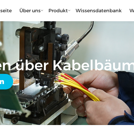
tseite
Über uns
Produkt
Wissensdatenbank
W
en über Kabelbäu
en