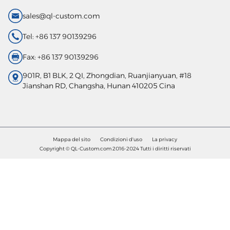
sales@ql-custom.com
Tel: +86 137 90139296
Fax: +86 137 90139296
901R, B1 BLK, 2 QI, Zhongdian, Ruanjianyuan, #18
Jianshan RD, Changsha, Hunan 410205 Cina
Mappa del sito
Condizioni d'uso
La privacy
Copyright © QL-Custom.com 2016-2024 Tutti i diritti riservati