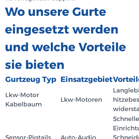
Wo unsere Gurte
eingesetzt werden
und welche Vorteile
sie bieten
Gurtzeug Typ
Einsatzgebiet
Vorteil
Langlebi
Lkw-Motor
Lkw-Motoren
hitzebes
Kabelbaum
widerst
Schnell
Einricht
Sensor-Pigtails
Auto-Audio
Schneid