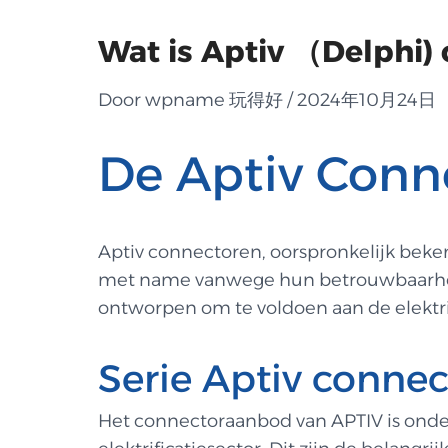
Wat is Aptiv （Delphi) c
Door wpname 玩得好 / 2024年10月24日
De Aptiv Connec
Aptiv connectoren, oorspronkelijk beken
met name vanwege hun betrouwbaarheid
ontworpen om te voldoen aan de elektri
Serie Aptiv conne
Het connectoraanbod van APTIV is onderv