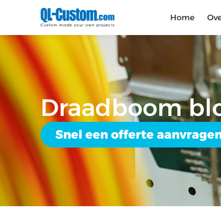
Home
Ove
Draadboom blo
Snel een offerte aanvrage