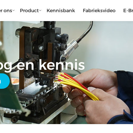
r ons
Product
Kennisbank
Fabrieksvideo
E-B
g en kennis
n