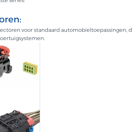
ste series:
oren:
nectoren voor standaard automobieltoepassingen, 
voertuigsystemen.