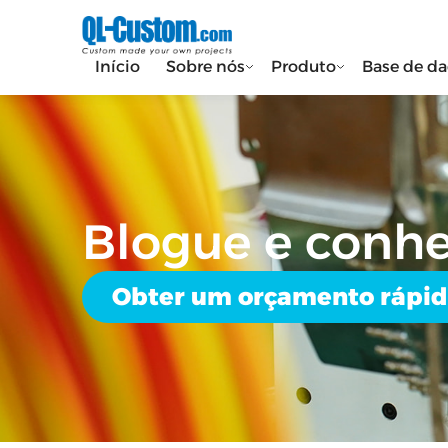
Início
Sobre nós
Produto
Base de d
Blogue e conh
Obter um orçamento rápi